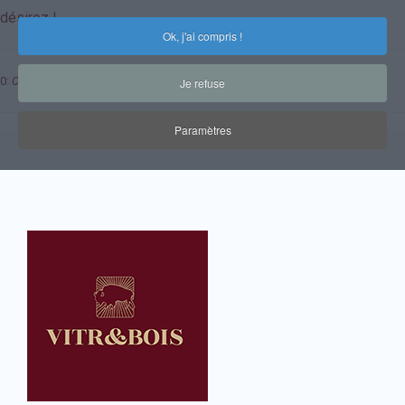
désirez !
Ok, j'ai compris !
0:
Call to undefined method SppagebuilderModelPage::setDispatcher()
Je refuse
Paramètres