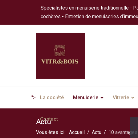
Spécialistes en menuiserie traditionnelle - Pa
cochères - Entretien de menuiseries d’immeu
">
La société
Menuiserie
Vitrerie
">
Contact
Actu
Vous êtes ici :
Accueil
Actu
10 avantages 