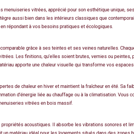
es menuiseries vitrées, apprécié pour son esthétique unique, s
intègre aussi bien dans les intérieurs classiques que contemporai
 en répondant à vos besoins pratiques et écologiques.
ncomparable grâce à ses teintes et ses veines naturelles. Chaqu
itrées. Les finitions, qu’elles soient brutes, vernies ou peintes
matériau apporte une chaleur visuelle qui transforme vos espaces 
pertes de chaleur en hiver et maintient la fraîcheur en été. Sa fa
mmation d’énergie liée au chauffage ou à la climatisation. Vous c
enuiseries vitrées en bois massif.
ropriétés acoustiques. Il absorbe les vibrations sonores et limit
it un matériau idéal pour les logements situés dans des zones 