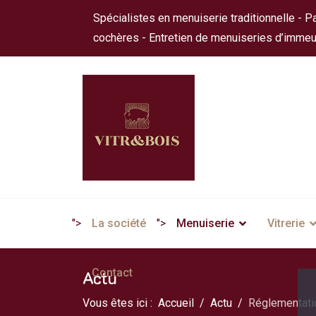
Spécialistes en menuiserie traditionnelle - Pa
cochères - Entretien de menuiseries d’immeu
">
La société
">
Menuiserie
Vitrerie
">
Contact
Actu
Vous êtes ici :
Accueil
Actu
Réglementatio