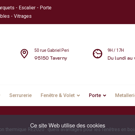
rquets - Escalier - Porte
bles - Vitrages
50 rue Gabriel Peri
9H / 17H
95150 Taverny
Du lundi au 
Serrurerie
Fenêtre & Volet
Porte
Metalleri
Ce site Web utilise des cookies
n thermique RE2020 : quels avantages pour les fenêtres en boi