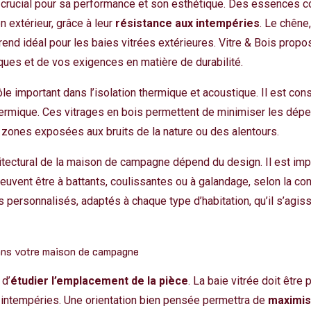
st crucial pour sa performance et son esthétique. Des essences 
 extérieur, grâce à leur
résistance aux intempéries
. Le chêne
e rend idéal pour les baies vitrées extérieures. Vitre & Bois pro
ques et de vos exigences en matière de durabilité.
le important dans l’isolation thermique et acoustique. Il est cons
thermique. Ces
vitrages en bois
permettent de minimiser les déper
ones exposées aux bruits de la nature ou des alentours.
rchitectural de la maison de campagne dépend du design. Il est im
peuvent être à battants, coulissantes ou à galandage, selon la co
personnalisés, adaptés à chaque type d’habitation, qu’il s’agiss
 dans votre maison de campagne
 d’
étudier l’emplacement de la pièce
. La baie vitrée doit être
ux intempéries. Une orientation bien pensée permettra de
maximis