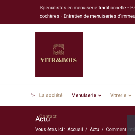
Spécialistes en menuiserie traditionnelle - Pa
cochères - Entretien de menuiseries d’immeu
">
La société
Menuiserie
Vitrerie
">
Contact
Actu
Vous êtes ici :
Accueil
Actu
Comment inté