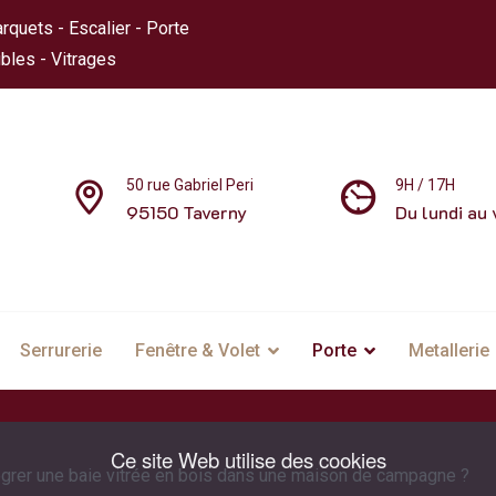
rquets - Escalier - Porte
bles - Vitrages
50 rue Gabriel Peri
9H / 17H
95150 Taverny
Du lundi au 
Serrurerie
Fenêtre & Volet
Porte
Metallerie
Ce site Web utilise des cookies
grer une baie vitrée en bois dans une maison de campagne ?