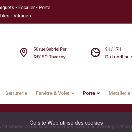
rquets - Escalier - Porte
bles - Vitrages
50 rue Gabriel Peri
9H / 17H
95150 Taverny
Du lundi au 
Serrurerie
Fenêtre & Volet
Porte
Metallerie
Ce site Web utilise des cookies
 tendances en menuiseries en bois : vers plus d’écologie et de 