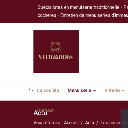
Spécialistes en menuiserie traditionnelle - Pa
cochères - Entretien de menuiseries d’immeu
">
La société
Menuiserie
Vitrerie
">
Contact
Actu
Vous êtes ici :
Accueil
Actu
Les nouvelles