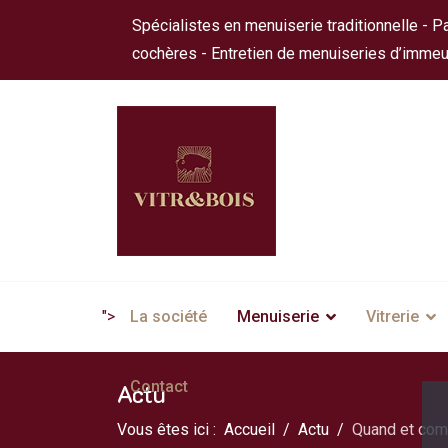
Spécialistes en menuiserie traditionnelle - Pa
cochères - Entretien de menuiseries d’immeu
">
La société
Menuiserie
Vitrerie
">
Contact
Actu
Vous êtes ici :
Accueil
Actu
Quand et comm