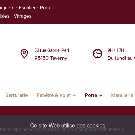
rquets - Escalier - Porte
bles - Vitrages
50 rue Gabriel Peri
9H / 17H
95150 Taverny
Du lundi au 
Serrurerie
Fenêtre & Volet
Porte
Metallerie
Ce site Web utilise des cookies
ent repeindre vos fenêtres en bois pour leur redonner vie